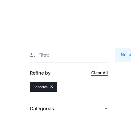
Filtro
No s
Refine by
Clear All
Soportes
Categorías