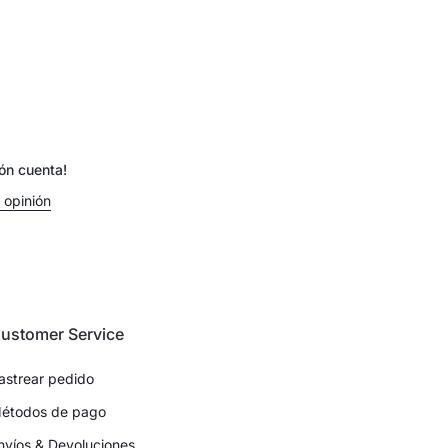
ión cuenta!
 opinión
ustomer Service
astrear pedido
étodos de pago
nvíos & Devoluciones