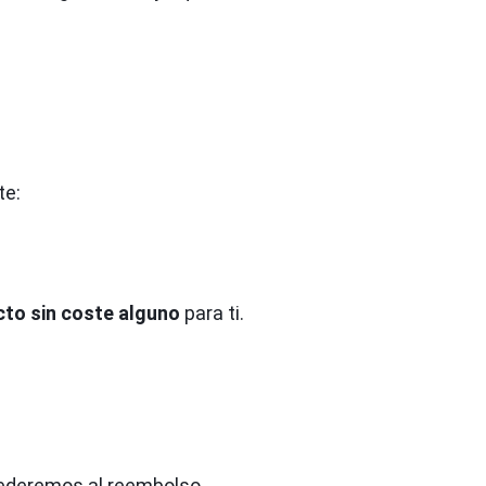
te:
cto sin coste alguno
para ti.
ocederemos al reembolso