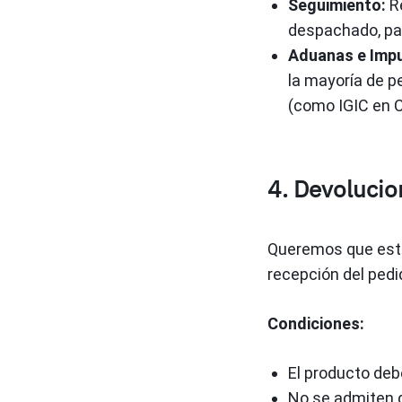
Seguimiento:
Re
despachado, pa
Aduanas e Imp
la mayoría de p
(como IGIC en C
4. Devolucio
Queremos que esté
recepción del pedi
Condiciones:
El producto deb
No se admiten d