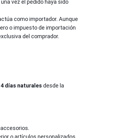
 una vez el pedido haya sido
te actúa como importador. Aunque
nero o impuesto de importación
xclusiva del comprador.
14 días naturales
desde la
 accesorios.
ior o artículos personalizados.