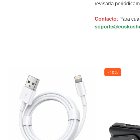
revisarla periódicam
Contacto:
Para cual
soporte@euskosh
-40%