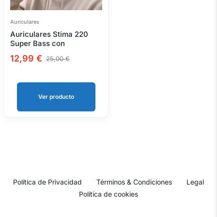
Auriculares
Auriculares Stima 220
Super Bass con
micrófono – sonido
12,99
€
25,00
€
potente y diseño metálico
elegante
Ver producto
Política de Privacidad
Términos & Condiciones
Legal
Política de cookies