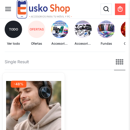
TODO
OFERTAS
Ver todo
Ofertas
Accesorios
Accesorios
Fundas
Ofe
Móviles
PC
Single Result
-48%